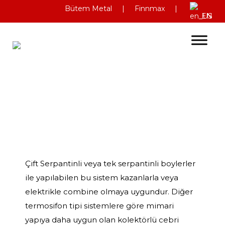
Skip
Bütem Metal
|
Finnmax
|
EN
to
content
Çift Serpantinli veya tek serpantinli boylerler
ile yapılabilen bu sistem kazanlarla veya
elektrikle combine olmaya uygundur. Diğer
termosifon tipi sistemlere göre mimari
yapıya daha uygun olan kolektörlü cebri